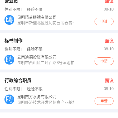
营业员
面议
08-10
性别不限
经验不限
昆明精益眼镜有限公司
申请
昆明市新迎北区胜利花园丽春苑一幢二楼
标书制作
面议
08-10
性别不限
经验不限
云南迪德投资有限公司
申请
昆明市西山区二环西路8号滇池柏悦5栋11楼
行政综合职员
面议
08-10
性别不限
经验不限
昆明南方水务有限公司
申请
昆明经济技术开发区信息产业基地倪家营水质净化厂