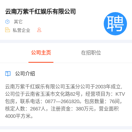
云南万紫千红娱乐有限公司
其它
私营企业
公司主页
在招职位
公司介绍
云南万紫千红娱乐有限公司玉溪分公司于2003年成立,
公司位于云南省玉溪市文化路82号，经营项目为：KTV
包房，联系电话：0877—2661820。包房数量：76间，
核定人数：2667人，注册资金：380万元，营业面积
4000平方米。