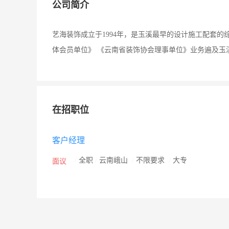
公司简介
艺海装饰成立于1994年，是玉溪最早的设计施工配套
体会员单位》 《云南省装饰协会理事单位》业务遍及玉
在招职位
客户经理
/
全职
/
云南峨山
/
不限要求
/
大专
面议